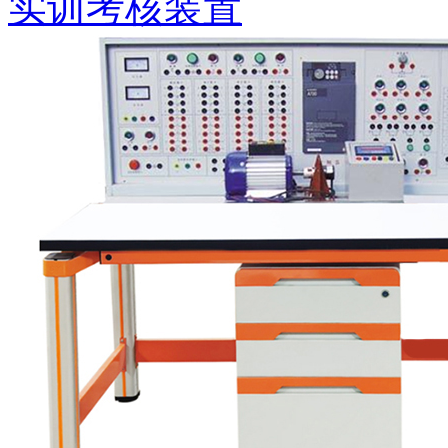
实训考核装置