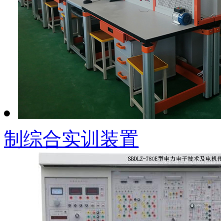
制综合实训装置