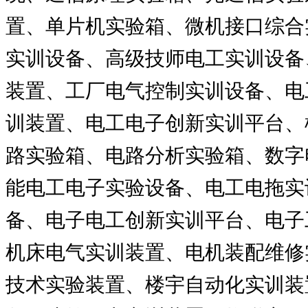
置、单片机实验箱、微机接口综合
实训设备、高级技师电工实训设备
装置、工厂电气控制实训设备、电
训装置、电工电子创新实训平台、
路实验箱、电路分析实验箱、数字
能电工电子实验设备、电工电拖实
备、电子电工创新实训平台、电子
机床电气实训装置、电机装配维修
技术实验装置、楼宇自动化实训装