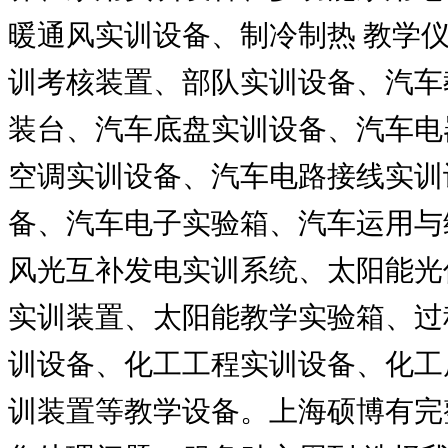
暖通风实训设备、制冷制热 教学
训考核装置、部队实训设备、汽车
装台、汽车底盘实训设备、汽车电
空调实训设备、汽车电路接线实训
备、汽车电子实验箱、汽车运用与
风光互补发电实训系统、太阳能光
实训装置、太阳能教学实验箱、过
训设备、化工工程实训设备、化工
训装置等教学设备。上海硕博有完