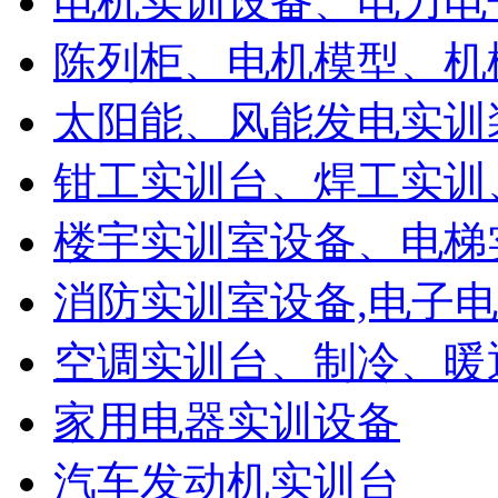
电机实训设备、电力电
陈列柜、电机模型、机
太阳能、风能发电实训
钳工实训台、焊工实训
楼宇实训室设备、电梯
消防实训室设备,电子
空调实训台、制冷、暖
家用电器实训设备
汽车发动机实训台