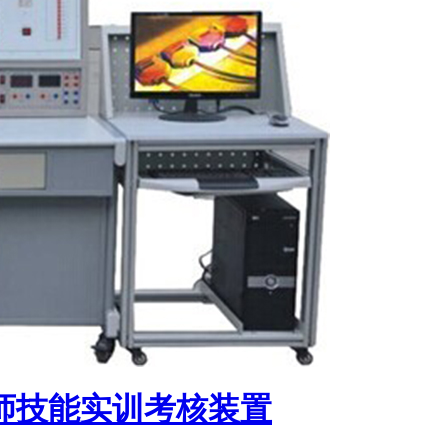
师技能实训考核装置