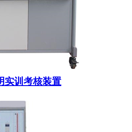
明实训考核装置