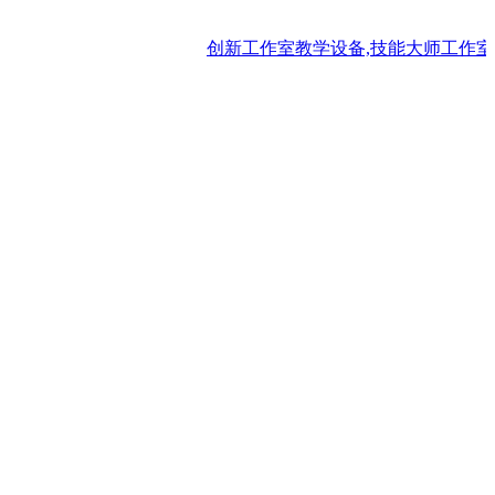
创新工作室教学设备,技能大师工作室培训