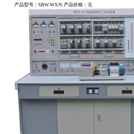
产品型号：SBW-WXJS
产品价格：
元