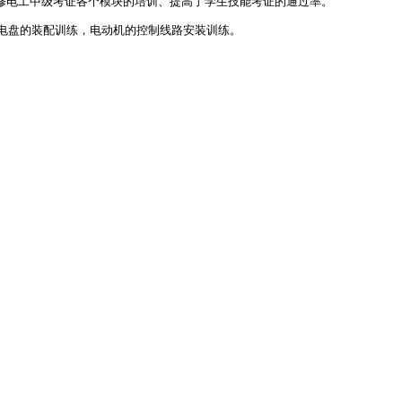
修电工中级考证各个模块的培训、提高了学生技能考证的通过率。
电盘的装配训练，电动机的控制线路安装训练。