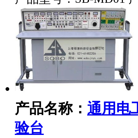
产品名称：
通用电
验台