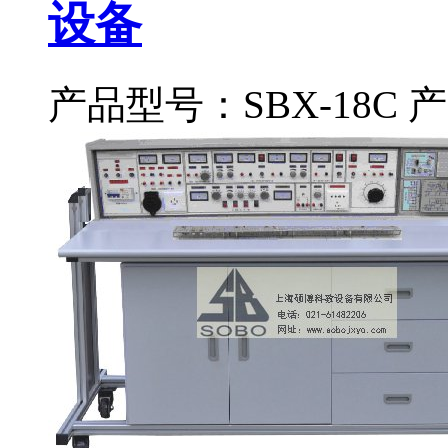
设备
产品型号：SBX-18C
产