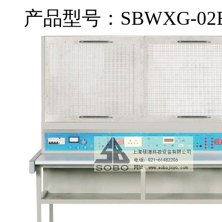
产品型号：SBWXG-02