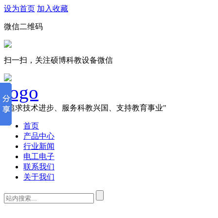
设为首页
加入收藏
微信二维码
扫一扫，关注硕博科教设备微信
"追求技术进步、服务科教兴国、支持教育事业"
首页
产品中心
行业新闻
电工电子
联系我们
关于我们