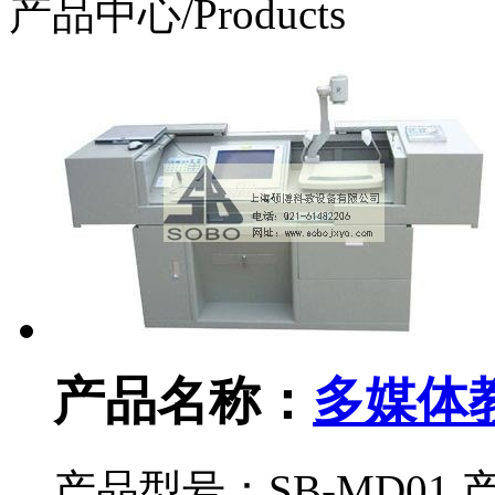
产品中心
/Products
产品名称：
多媒体
产品型号：SB-MD01