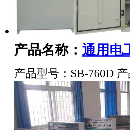
产品名称：
通用电
产品型号：SB-760D
产