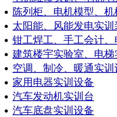
陈列柜、电机模型、机
太阳能、风能发电实训
钳工焊工、手工会计、
建筑楼宇实验室、电梯
空调、制冷、暖通实训
家用电器实训设备
汽车发动机实训台
汽车底盘实训设备