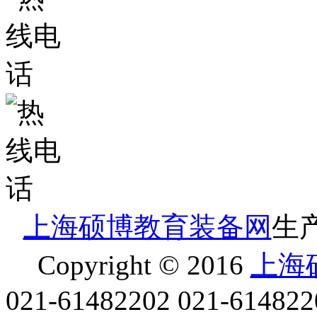
上海硕博教育装备网
生
Copyright © 2016
上海
021-61482202
021-614822