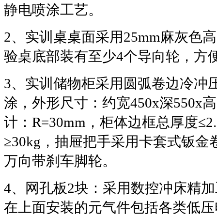
静电喷涂工艺。
2
、实训桌桌面采用
25mm
麻灰色高
验桌底部装有至少
4
个导向轮，方
3
、实训储物柜采用圆弧卷边冷冲
涂，外形尺寸：约宽
450x
深
550x
高
计：
R=30mm
，柜体边框总厚度
≤2
≥30kg
，抽屉把手采用卡套式钣金
万向带刹车脚轮。
4
、网孔板
2
块：采用数控冲床精加
在上面安装的元气件包括各类低压