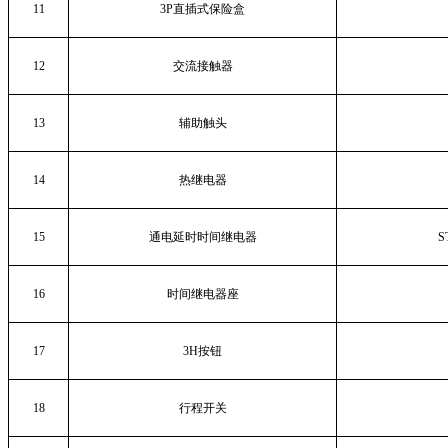
11
3P
直插式保险盒
12
交流接触器
13
辅助触头
14
热继电器
15
通电延时时间继电器
S
16
时间继电器座
17
3H
按钮
18
行程开关