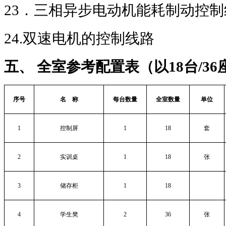
23
．三相异步电动机能耗制动控制
24.
双速电机的控制线路
五、 全室参考配置表（以
18
台
/36
序号
名
称
每台数量
全室数量
单位
1
控制屏
1
18
套
2
实训桌
1
18
张
3
储存柜
1
18
4
学生凳
2
36
张