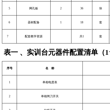
5
网孔板
2
36
块
6
器材配备
1
18
套
7
配套教学资源
共
1
套
表一 、实训台元器件配置清单（
1
序号
名
称
1
单相电度表
2
单相闸刀开关