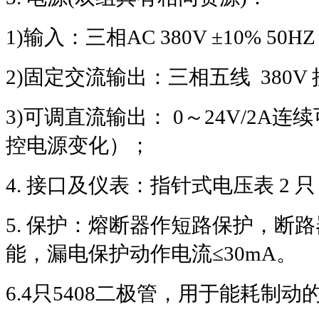
1)
输入：三相
AC 380V ±10% 50H
2)
固定交流输出：三相五线
380V
3)
可调直流输出：
0
～
24V/2A
连续
控电源变化）；
4.
接口及仪表：指针式电压表
2
只
5.
保护：熔断器作短路保护，断路
能，漏电保护动作电流
≤30mA
。
6.4
只
5408
二极管，用于能耗制动