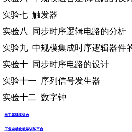
实验七
触发器
实验八
同步时序逻辑电路的分析
实验九
中规模集成时序逻辑器件
实验十
同步时序电路的设计
实验十一
序列信号发生器
实验十二
数字钟
电工基础实训台
工业自动化教学训练平台