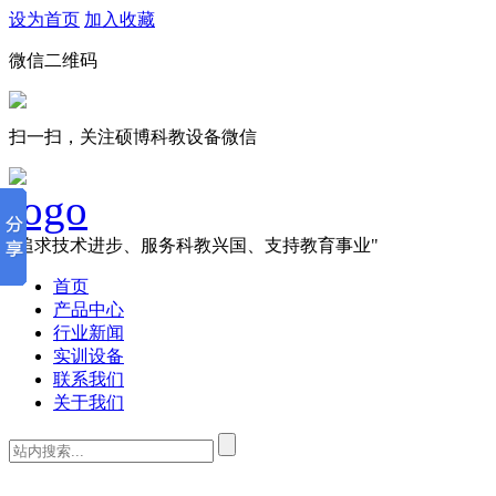
设为首页
加入收藏
微信二维码
扫一扫，关注硕博科教设备微信
"追求技术进步、服务科教兴国、支持教育事业"
首页
产品中心
行业新闻
实训设备
联系我们
关于我们