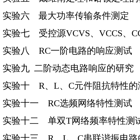
实验六
最大功率传输条件测定
实验七 受控源
VCVS
、
VCCS
、
C
实验八
RC
一阶电路的响应测试
实验九
二阶动态电路响应的研究
实验十
R
、
L
、
C
元件阻抗特性的
实验十一
RC
选频网络特性测试
实验十二 单双
T
网络频率特性测
实验十三
R
、
L
、
C
串联谐振电路