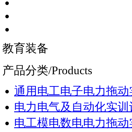
教育装备
产品分类
/Products
通用电工电子电力拖动
电力电气及自动化实训
电工模电数电电力拖动