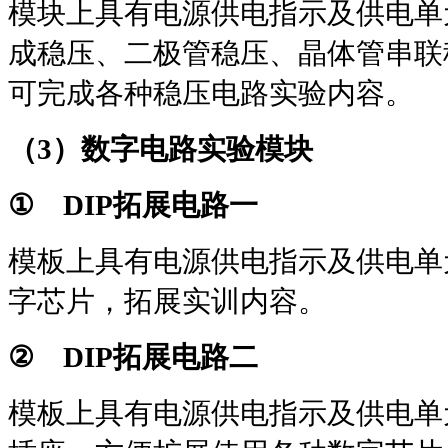
模块上具有电源供电指示及供电单
成稳压、二极管稳压、晶体管串联
可完成各种稳压电路实验内容。
（
3
）数字电路实验模块
①
DIP
拓展电路一
模板上具有电源供电指示及供电单
字芯片，拓展实训内容。
②
DIP
拓展电路二
模板上具有电源供电指示及供电单