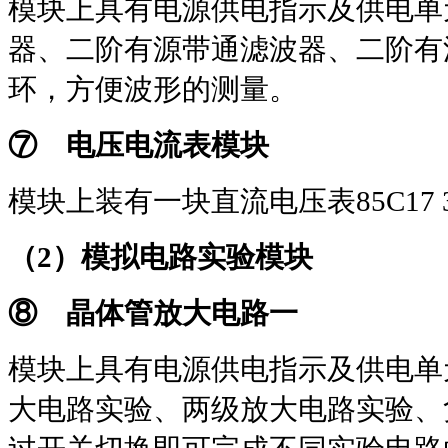
模块上具有电源供电指示及供电单
器、二阶有源带通滤波器、二阶有
环，方便波形的测量。
⑦ 电压电流表模块
模块上装有一块直流电压表
85C17 
（
2
）模拟电路实验模块
⑧ 晶体管放大电路一
模块上具有电源供电指示及供电单
大电路实验、两级放大电路实验、