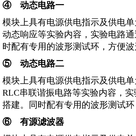
④ 动态电路一
模块上具有电源供电指示及供电单
动态响应等实验内容，实验电路通
时配有专用的波形测试环，方便波
⑤ 动态电路二
模块上具有电源供电指示及供电单
RLC
串联谐振电路等实验内容，实
搭建。同时配有专用的波形测试环
⑥ 有源滤波器