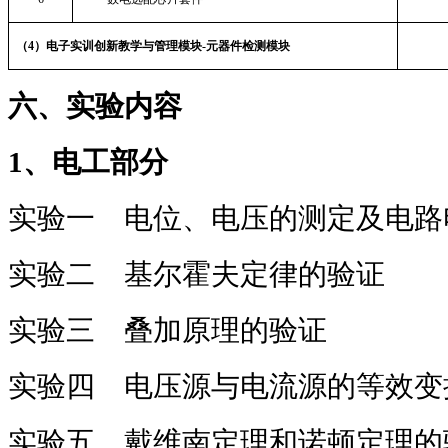
（
4
）电子实训创新教学与管理模块
-
元器件检测模块
六、实验内容
1
、电工部分
实验一 电位、电压的测定及电路
实验二 基尔霍夫定律的验证
实验三 叠加原理的验证
实验四 电压源与电流源的等效变
实验五 戴维南定理和诺顿定理的