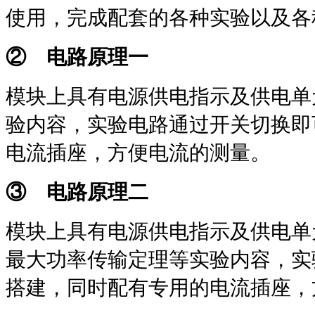
使用，完成配套的各种实验以及各
② 电路原理一
模块上具有电源供电指示及供电单
验内容，实验电路通过开关切换即
电流插座，方便电流的测量。
③ 电路原理二
模块上具有电源供电指示及供电单
最大功率传输定理等实验内容，实
搭建，同时配有专用的电流插座，