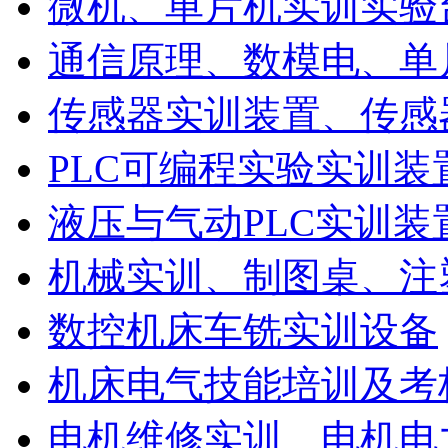
微机、单片机实训实验
通信原理、数模电、单
传感器实训装置、传感
PLC可编程实验实训装
液压与气动PLC实训装
机械实训、制图桌、注
数控机床车铣实训设备
机床电气技能培训及考
电机维修实训、电机电