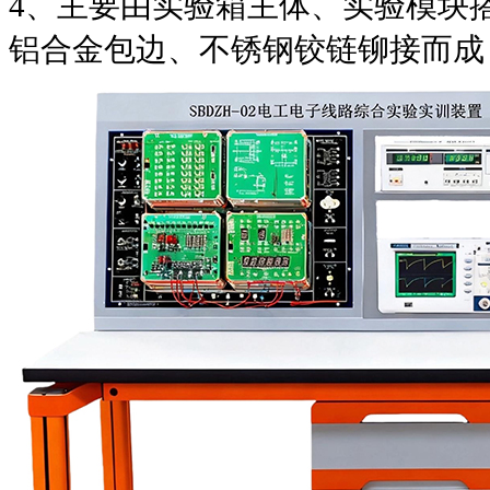
4
、主要由实验箱主体、实验模块
铝合金包边、不锈钢铰链铆接而成