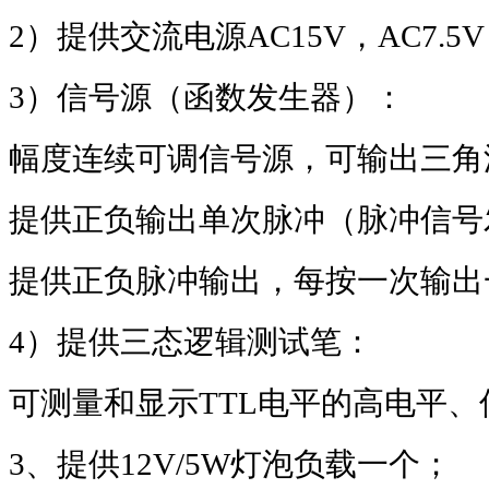
2
）提供交流电源
AC15V
，
AC7.5V
3
）信号源（函数发生器）：
幅度连续可调信号源，可输出三角
提供正负输出单次脉冲（脉冲信号
提供正负脉冲输出，每按一次输出
4
）提供三态逻辑测试笔：
可测量和显示
TTL
电平的高电平、
3
、提供
12V/5W
灯泡负载一个；