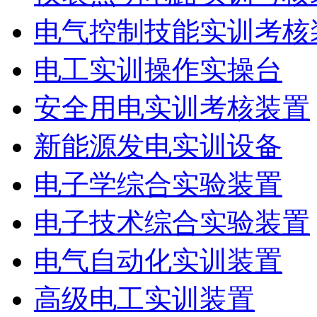
电气控制技能实训考核
电工实训操作实操台
安全用电实训考核装置
新能源发电实训设备
电子学综合实验装置
电子技术综合实验装置
电气自动化实训装置
高级电工实训装置