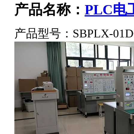
产品名称：
PLC
产品型号：SBPLX-01D