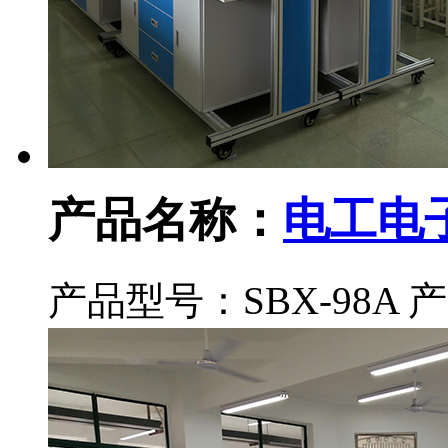
产品名称：
电工电
产品型号：SBX-98A
产