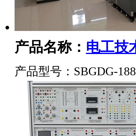
产品名称：
电工技
产品型号：SBGDG-188