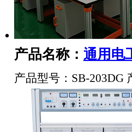
产品名称：
通用电
产品型号：SB-203DG