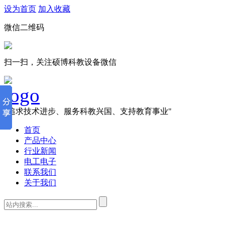
设为首页
加入收藏
微信二维码
扫一扫，关注硕博科教设备微信
"追求技术进步、服务科教兴国、支持教育事业"
首页
产品中心
行业新闻
电工电子
联系我们
关于我们