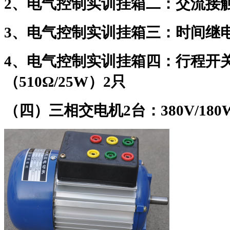
2
、电气控制实训挂箱二：交流接
3
、电气控制实训挂箱三：时间继
4
、电气控制实训挂箱四：行程开
（
510Ω/25W
）
2
只
（四）三相交电机
2
台：
380V/180