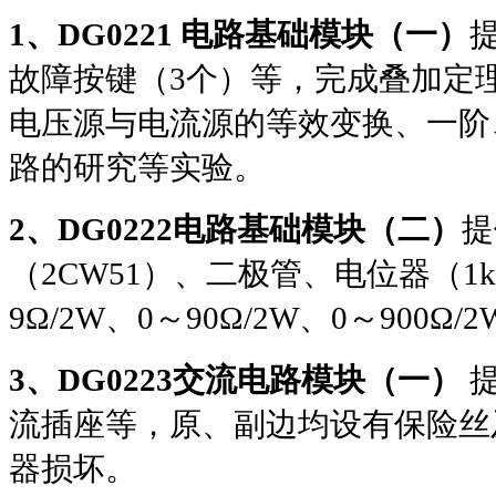
1
、
DG0221
电路基础模块（一）
故障按键（
3
个）等，完成叠加定
电压源与电流源的等效变换、一阶
路的研究等实验。
2
、
DG0222
电路基础模块（二）
提
（
2CW51
）、二极管、电位器（
1
9Ω/2W
、
0
～
90Ω/2W
、
0
～
900Ω/2
3
、
DG0223
交流电路模块（一）
流插座等，原、副边均设有保险丝
器损坏。