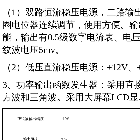
（
1
）双路恒流稳压电源，二路输
圈电位器连续调节，使用方便。输
能，输出有
0.5
级数字电流表、电
纹波电压
5mv
。
（
2
）低压直流稳压电源：
±12V
、
3
、功率输出函数发生器：采用直
方波和三角波。采用大屏幕
LCD
显
正弦波输出幅度
≥
10V
输出阻抗
50
Ω