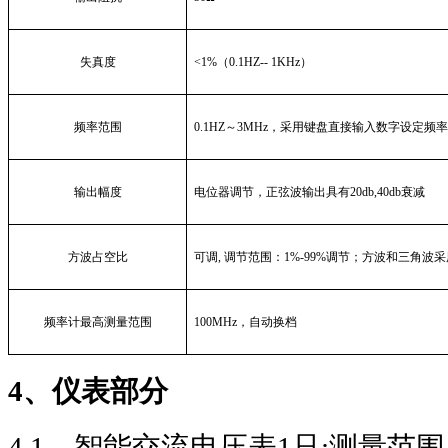
失真度
<1%
（
0.1HZ-- 1KHz
）
频率范围
0.1HZ
～
3MHz
，采用键盘直接输入数字设定频
输出幅度
电位器调节，正弦波输出具有
20db,40db
衰减
方波占空比
可调
,
调节范围：
1%-99%
调节；方波和三角波采
频率计最高测量范围
100MHz
，自动换档
4
、仪表部分
4.1
、智能交流电压表
1
只
:
测量范围