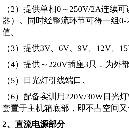
（
2
）提供单相
0
～
250V/2A
连续可
器）。同时经整流环节可得一组
0-
值。
（
3
）提供
3V
、
6V
、
9V
、
12V
、
15
（
4
）提供～
220V
插座
3
只，为外
（
5
）日光灯引线端口。
（
6
）配备实训用
220V/30W
日光灯
套置于主机箱底部，即不占空间又
2
、直流电源部分