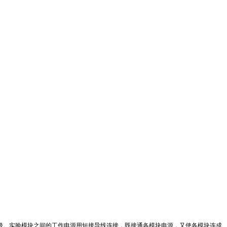
级。实验模块之间的工作电源用短接导线连接，既接通各模块电源，又使各模块连成