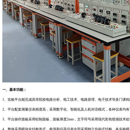
一、基本功能：
1
、实验平台能完成高等院校电路分析、电工技术、电路原理、电子技术等多门课程
2
、平台配套测量仪表精度高，采用数字化、智能化及人机对话模式，各种仪表均有
3
、平台操作面板采用铝制面板，面板厚度
2mm
，文字符号采用现代彩色喷描技术处
4
、整体采用模块化结构形式，电源和仪器仪表全部采用独立挂箱式结构，各实验模