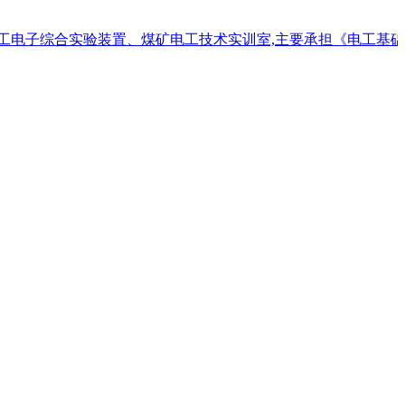
子综合实验装置、煤矿电工技术实训室,主要承担《电工基础实