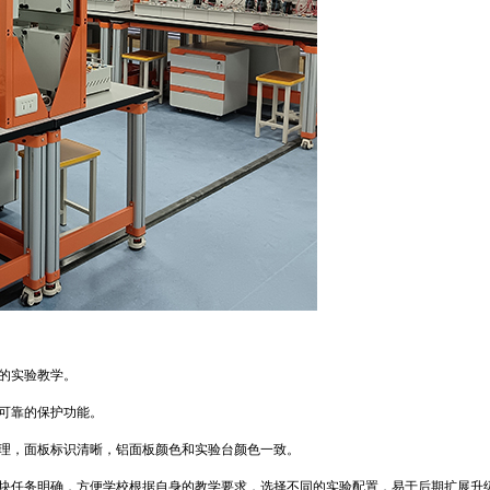
的实验教学。
可靠的保护功能。
理，面板标识清晰，铝面板颜色和实验台颜色一致。
块任务明确，方便学校根据自身的教学要求，选择不同的实验配置，易于后期扩展升