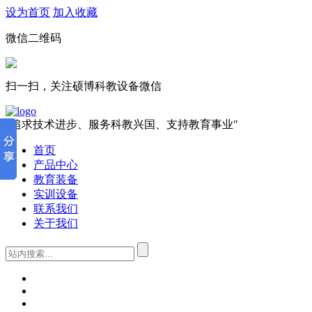
设为首页
加入收藏
微信二维码
扫一扫，关注硕博科教设备微信
"追求技术进步、服务科教兴国、支持教育事业"
首页
产品中心
教育装备
实训设备
联系我们
关于我们