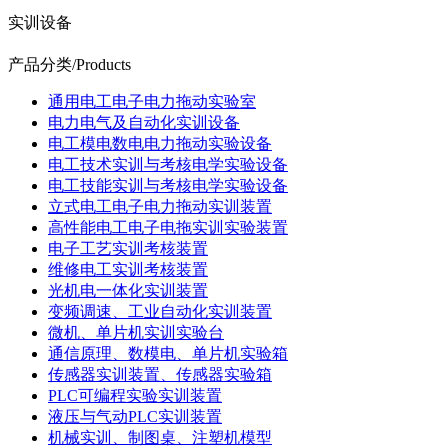
实训设备
产品分类
/Products
通用电工电子电力拖动实验室
电力电气及自动化实训设备
电工模电数电电力拖动实验设备
电工技术实训与考核电学实验设备
电工技能实训与考核电学实验设备
立式电工电子电力拖动实训装置
高性能电工电子电拖实训实验装置
电子工艺实训考核装置
维修电工实训考核装置
光机电一体化实训装置
变频调速、工业自动化实训装置
微机、单片机实训实验台
通信原理、数模电、单片机实验箱
传感器实训装置、传感器实验箱
PLC可编程实验实训装置
液压与气动PLC实训装置
机械实训、制图桌、注塑机模型