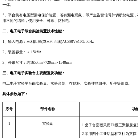
一体。
5
、平台装有电压型漏电保护装置，若有漏电现象，即产生告警信号并切断总电源，
用不同的结构，使用安全、可靠、防触电。
二、电工电子综合实验装置技术性能：
1
、输入电源：三相四线
(
或三相五线
)AC380V±10% 50Hz
2
、装置容量：＜
1.5kVA
3
、外形尺寸：约
1650mm×720mm×1540mm
三、电工电子实验台主要配置及功能：
电工电子实验平台由实验桌、实验台架、存储柜、实验挂箱组件、配件等组成。
具体参数如下：
序号
部件名称
功
1
实验桌
1.桌子台面板采用E1级三聚氰胺复
2.采用四个工业铝型材立柱为支