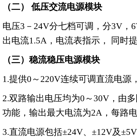
（二） 低压交流电源模块
电压
3
－
24V
分七档可调，分
3V
，
6
出电流
1.5A
，电流表指示， 同时
（三）稳流稳压电源模块
1.
提供
0
～
220V
连续可调直流电源
2.
双路输出电压均为
0
～
30V
，由多
功能，输出最大电流为
2A
，每路
3.
直流电源包括
±24V
、
±12V
及
±5V