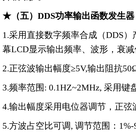
★（五）
DDS
功率输出函数发生器
1.
采用直接数字频率合成（
DDS
）
幕
LCD
显示输出频率、波形，衰减
2.
正弦波输出幅度
≥5V,
输出阻抗
50
3.
频率范围
: 0.1HZ~2MHz,
采用键
4.
输出幅度采用电位器调节，正弦
5.
方波占空比可调
,
调节范围：
1%-