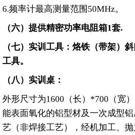
6.
频率计最高测量范围
50MHz
。
（六）提供精密功率电阻箱
1
套
.
（七）实训工具：烙铁（带架）斜
工具。
（八）实训桌：
外形尺寸为
1600
（长）
*700
（宽）
能表面氧化的铝型材及一次成型铝
艺（非焊接工艺），经机加工、抛