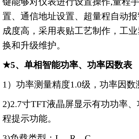
键能够对仪表进行设置操作
,
量程
置、通信地址设置、超量程自动报
成度高，采用表贴工艺制作，工业
换和升级维护。
★
5
、单相智能功率、功率因数表
1
）功率测量精度
1.0
级，功率因数
2)2.7
寸
TFT
液晶屏显示有功功率、
程提示功能。
3)
负载类型：
L
、
R
、
C
。