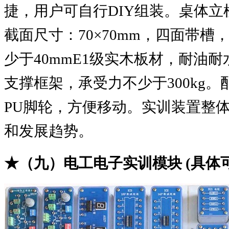
捷，用户可自行
DIY
组装。桌体立
截面尺寸：
70×70mm
，四面带槽
少于
40mmE1
级实木板材，耐油耐
支撑框架，承受力不少于
300kg
。
PU
脚轮，方便移动。实训装置整
和发展趋势。
★（九）电工电子实训模块
(
具体