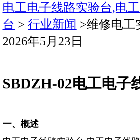
电工电子线路实验台,电
台
>
行业新闻
>维修电工
2026年5月23日
SBDZH-02
电工电子
一、概述