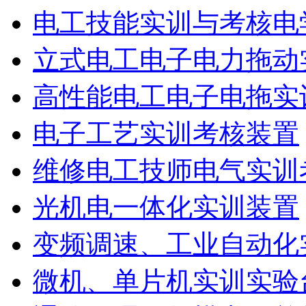
电工技能实训与考核电
立式电工电子电力拖动
高性能电工电子电拖实
电子工艺实训考核装置
维修电工技师电气实训
光机电一体化实训装置
变频调速、工业自动化
微机、单片机实训实验