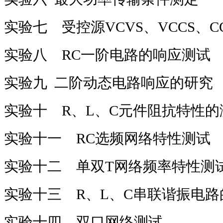
实验七 受控源
VCVS
、
VCCS
、
C
实验八
RC
一阶电路的响应测试
实验九
二阶动态电路响应的研究
实验十
R
、
L
、
C
元件阻抗特性的
实验十一
RC
选频网络特性测试
实验十二 单双
T
网络频率特性测
实验十三
R
、
L
、
C
串联谐振电路
实验十四 双口网络测试