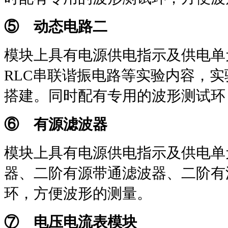
⑤ 动态电路二
模块上具有电源供电指示及供电单
RLC
串联谐振电路等实验内容，实
搭建。同时配有专用的波形测试环
⑥ 有源滤波器
模块上具有电源供电指示及供电单
器、二阶有源带通滤波器、二阶有
环，方便波形的测量。
⑦ 电压电流表模块