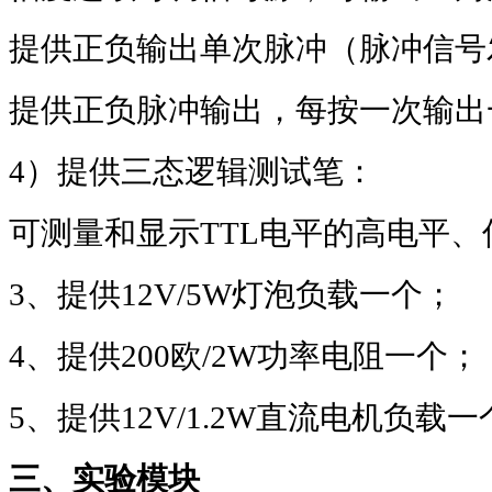
提供正负输出单次脉冲（脉冲信号
提供正负脉冲输出，每按一次输出
4
）提供三态逻辑测试笔：
可测量和显示
TTL
电平的高电平、
3
、提供
12V/5W
灯泡负载一个；
4
、提供
200
欧
/2W
功率电阻一个；
5
、提供
12V/1.2W
直流电机负载一
三、实验模块