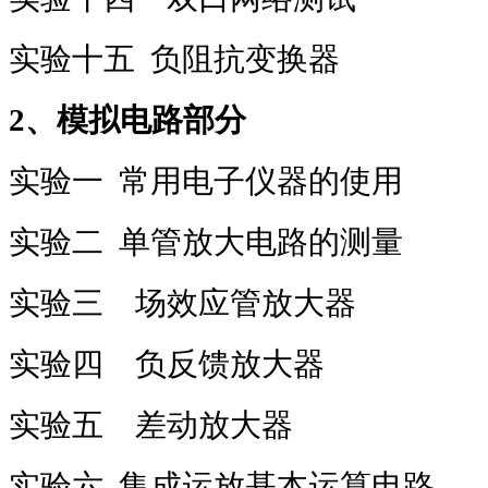
实验十五
负阻抗变换器
2
、模拟电路部分
实验一
常用电子仪器的使用
实验二
单管放大电路的测量
实验三 场效应管放大器
实验四 负反馈放大器
实验五 差动放大器
实验六
集成运放基本运算电路