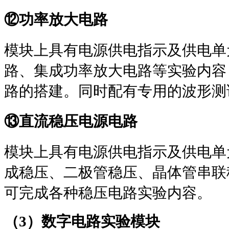
⑫
功率放大电路
模块上具有电源供电指示及供电单
路、集成功率放大电路等实验内容
路的搭建。同时配有专用的波形测
⑬
直流稳压电源电路
模块上具有电源供电指示及供电单
成稳压、二极管稳压、晶体管串联
可完成各种稳压电路实验内容。
（
3
）数字电路实验模块