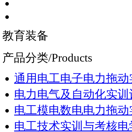
教育装备
产品分类
/Products
通用电工电子电力拖动
电力电气及自动化实训
电工模电数电电力拖动
电工技术实训与考核电