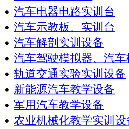
汽车电器电路实训台
汽车示教板、实训台
汽车解剖实训设备
汽车驾驶模拟器、汽车
轨道交通实验实训设备
新能源汽车教学设备
军用汽车教学设备
农业机械化教学实训设