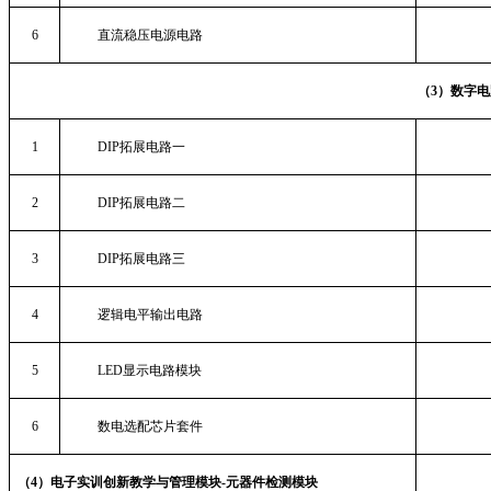
6
直流稳压电源电路
（
3
）数字电
1
DIP
拓展电路一
2
DIP
拓展电路二
3
DIP
拓展电路三
4
逻辑电平输出电路
5
LED
显示电路模块
6
数电选配芯片套件
（
4
）电子实训创新教学与管理模块
-
元器件检测模块