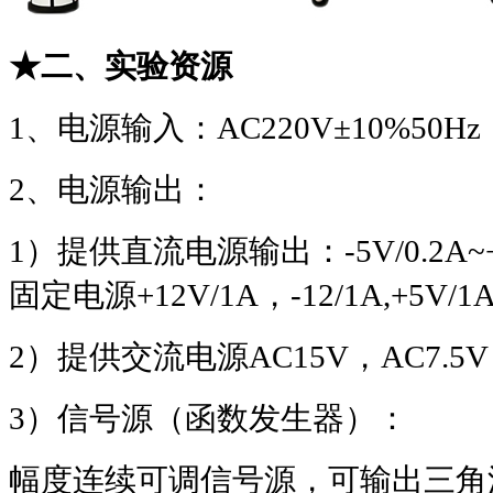
★二、实验资源
1
、电源输入：
AC220V±10%50Hz
2
、电源输出：
1
）提供直流电源输出：
-5V/0.2A~
固定电源
+12V/1A
，
-12/1A,+5V/1
2
）提供交流电源
AC15V
，
AC7.5V
3
）信号源（函数发生器）：
幅度连续可调信号源，可输出三角