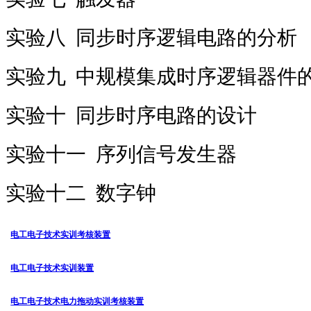
实验八
同步时序逻辑电路的分析
实验九
中规模集成时序逻辑器件
实验十
同步时序电路的设计
实验十一
序列信号发生器
实验十二
数字钟
电工电子技术实训考核装置
电工电子技术实训装置
电工电子技术电力拖动实训考核装置