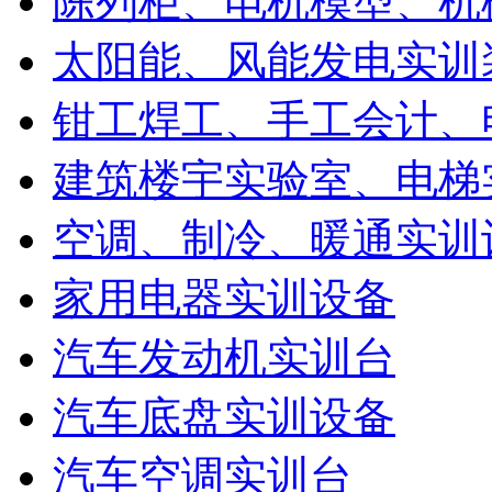
陈列柜、电机模型、机
太阳能、风能发电实训
钳工焊工、手工会计、
建筑楼宇实验室、电梯
空调、制冷、暖通实训
家用电器实训设备
汽车发动机实训台
汽车底盘实训设备
汽车空调实训台