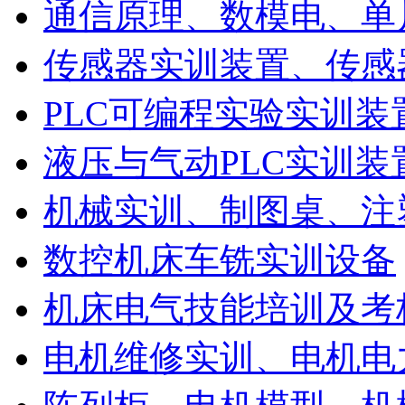
通信原理、数模电、单
传感器实训装置、传感
PLC可编程实验实训装
液压与气动PLC实训装
机械实训、制图桌、注
数控机床车铣实训设备
机床电气技能培训及考
电机维修实训、电机电