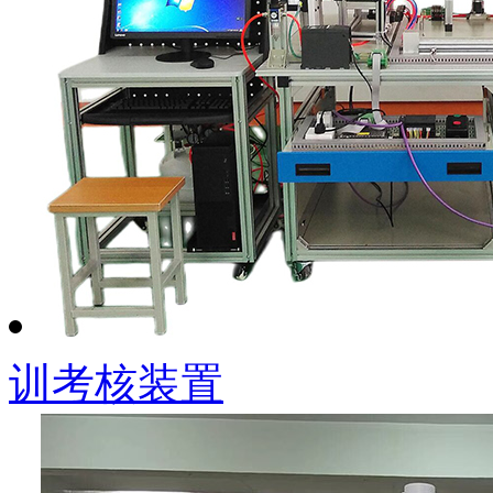
训考核装置