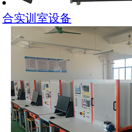
合实训室设备