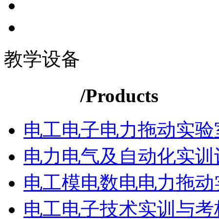
教学设备
产品分类
/Products
电工电子电力拖动实验
电力电气及自动化实训
电工模电数电电力拖动
电工电子技术实训与考