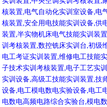
实训装置
,中央空调实训考核装置,
核装置,
电气自动化实训室设备
,
电
核装置,
安全用电技能实训设备
,供
装置,半实物机床电气技能实训装置
训考核装置,
数控铣床实训台
,初级
电工考证实训装置,
维修电工技能
子技术实训考核装置
,
电子工艺实
实训设备
,高级工技能实训装置,技
设备
,电工模电数电实验设备,电工
电数电高频电路综合实验台,
模电