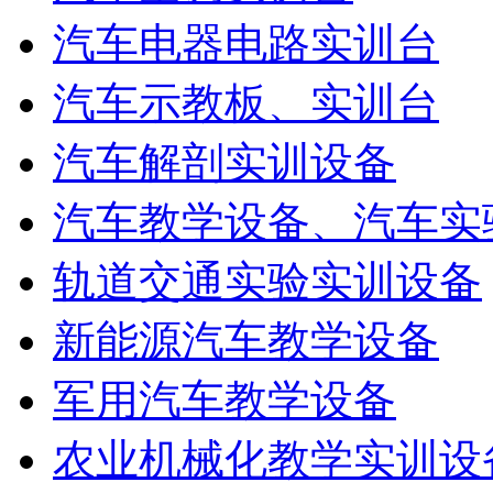
汽车电器电路实训台
汽车示教板、实训台
汽车解剖实训设备
汽车教学设备、汽车实
轨道交通实验实训设备
新能源汽车教学设备
军用汽车教学设备
农业机械化教学实训设