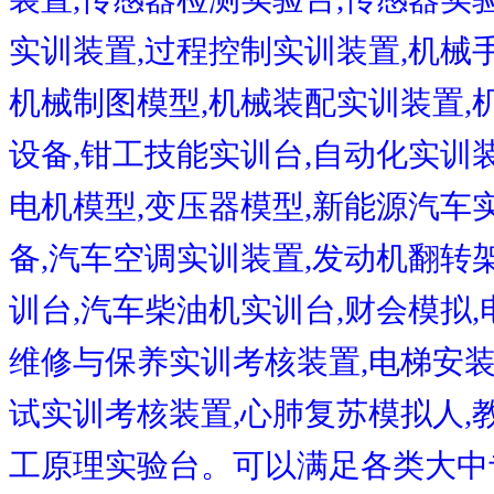
实训装置
,过程控制实训装置,
机械
机械制图模型
,机械装配实训装置,
设备,
钳工技能实训台
,自动化实训装
电机模型,变压器模型,
新能源汽车
备,汽车空调实训装置,发动机翻转架
训台,
汽车柴油机实训台
,财会模拟,
维修与保养实训考核装置,
电梯安
试实训考核装置,
心肺复苏模拟人
,
工原理实验台
。可以满足各类
大中