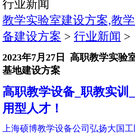
行业新闻
教学实验室建设方案,教
备建设方案
>
行业新闻
>
2023年7月27日 高职教学实
基地建设方案
高职教学设备_职教实训
用型人才
！
上海硕博
教学设备
公司弘扬大国工