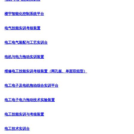
楼宇智能化控制系统平台
电气技能实训考核装置
电工电气装配与工艺实训台
电机与电力拖动实训装置
维修电工技能实训考核装置（网孔板、单面双组型）
电工电子及电机拖动综合实训平台
电工电子电力拖动技术实验装置
电工技能实训与考核装置
电工技术实训台