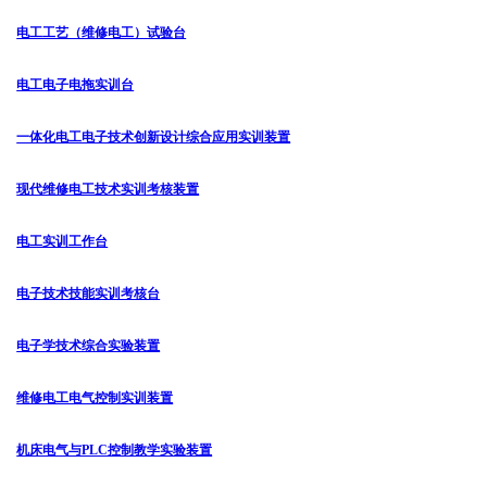
电工工艺（维修电工）试验台
电工电子电拖实训台
一体化电工电子技术创新设计综合应用实训装置
现代维修电工技术实训考核装置
电工实训工作台
电子技术技能实训考核台
电子学技术综合实验装置
维修电工电气控制实训装置
机床电气与PLC控制教学实验装置