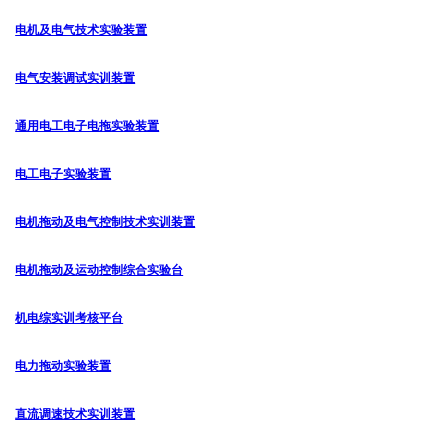
电机及电气技术实验装置
电气安装调试实训装置
通用电工电子电拖实验装置
电工电子实验装置
电机拖动及电气控制技术实训装置
电机拖动及运动控制综合实验台
机电综实训考核平台
电力拖动实验装置
直流调速技术实训装置