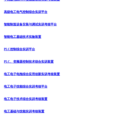
高级电工电气控制综合实训平台
智能制造设备安装与调试实训考核平台
智能电工基础技术实验装置
PLC控制综合实训平台
PLC、变频器控制技术综合实训装置
电工电子电拖综合应用创新实训考核装置
电工电子技能综合实训考核平台
电工电子技术综合实训考核装置
电工基础与技能实训考核装置