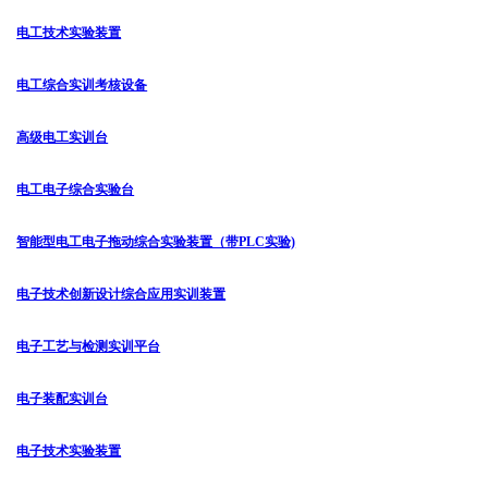
电工技术实验装置
电工综合实训考核设备
高级电工实训台
电工电子综合实验台
智能型电工电子拖动综合实验装置（带PLC实验)
电子技术创新设计综合应用实训装置
电子工艺与检测实训平台
电子装配实训台
电子技术实验装置