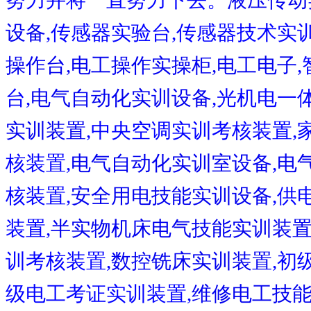
设备
,传感器实验台,传感器技术实训
操作台,电工操作实操柜,电工电子
台,
电气自动化实训设备
,光机电一
实训装置
,中央空调实训考核装置,
核装置,
电气自动化实训室设备
,
电
核装置,
安全用电技能实训设备
,供
装置,
半实物机床电气技能实训装
训考核装置,
数控铣床实训装置
,初
级电工考证实训装置,
维修电工技