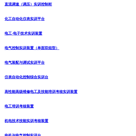
直流调速（调压）实训控制柜
化工自动化仪表实训平台
电工·电子技术实训装置
电气控制实训装置（单面双组型）
电气装配与调试实训平台
仪表自动化控制综合实训台
高性能高级维修电工及技能培训考核实训装置
电工培训考核装置
机电技术技能实训考核装置
电机与电气控制实训台