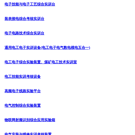
电子技能与电子工艺综合实训台
装表接电综合考核实训台
电子电路技术综合实训台
通用电工电子实训设备(电工电子电气数电模电五合一)
电工电子综合实验装置、煤矿电工技术实训室
电工技能实训考核设备
高频电子线路实验平台
电气控制综合实验装置
物联网射频识别综合应用实验箱
电气安装与维修实训考核装置