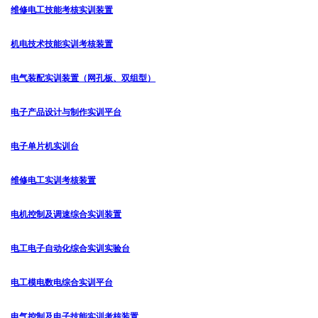
维修电工技能考核实训装置
机电技术技能实训考核装置
电气装配实训装置（网孔板、双组型）
电子产品设计与制作实训平台
电子单片机实训台
维修电工实训考核装置
电机控制及调速综合实训装置
电工电子自动化综合实训实验台
电工模电数电综合实训平台
电气控制及电子技能实训考核装置