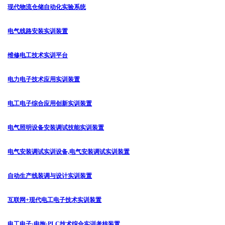
现代物流仓储自动化实验系统
电气线路安装实训装置
维修电工技术实训平台
电力电子技术应用实训装置
电工电子综合应用创新实训装置
电气照明设备安装调试技能实训装置
电气安装调试实训设备,电气安装调试实训装置
自动生产线装调与设计实训装置
互联网+现代电工电子技术实训装置
电工电子·电拖·PLC技术综合实训考核装置