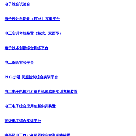
电子综合试验台
电子设计自动化（EDA）实训平台
电工实训考核装置（柜式、双面型）
电子技术创新综合训练平台
电工综合实验平台
PLC·步进·伺服控制综合实训平台
电工电子电拖PLC单片机传感器实训考核装置
电工电子综合应用创新实训装置
高级电工综合实训平台
中高级电工PLC变频器综合实训考核装置