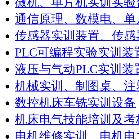
微机、单片机实训实验
通信原理、数模电、单
传感器实训装置、传感
PLC可编程实验实训装
液压与气动PLC实训装
机械实训、制图桌、注
数控机床车铣实训设备
机床电气技能培训及考
电机维修实训、电机电