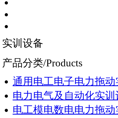
实训设备
产品分类
/Products
通用电工电子电力拖动
电力电气及自动化实训
电工模电数电电力拖动