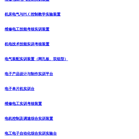
机床电气与PLC控制教学实验装置
维修电工技能考核实训装置
机电技术技能实训考核装置
电气装配实训装置（网孔板、双组型）
电子产品设计与制作实训平台
电子单片机实训台
维修电工实训考核装置
电机控制及调速综合实训装置
电工电子自动化综合实训实验台