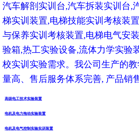
汽车解剖实训台
,汽车拆装实训台,
梯实训装置
,电梯技能实训考核装置
与保养实训考核装置
,电梯电气安
验箱
,热工实验设备,流体力学实验装
校
实训实验需求。我公司生产的
教
量高、售后服务体系完善, 产品销
高级电工技术实验装置
电机及电力拖动实验装置
电机及电气控制实验实训装置