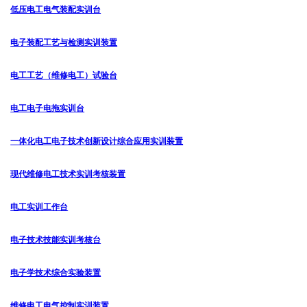
低压电工电气装配实训台
电子装配工艺与检测实训装置
电工工艺（维修电工）试验台
电工电子电拖实训台
一体化电工电子技术创新设计综合应用实训装置
现代维修电工技术实训考核装置
电工实训工作台
电子技术技能实训考核台
电子学技术综合实验装置
维修电工电气控制实训装置