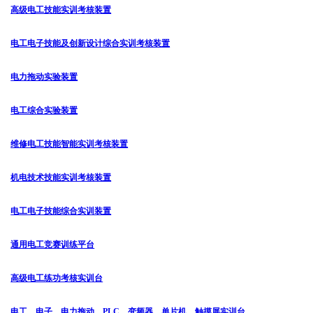
高级电工技能实训考核装置
电工电子技能及创新设计综合实训考核装置
电力拖动实验装置
电工综合实验装置
维修电工技能智能实训考核装置
机电技术技能实训考核装置
电工电子技能综合实训装置
通用电工竞赛训练平台
高级电工练功考核实训台
电工、电子、电力拖动、PLC、变频器、单片机、触摸屏实训台