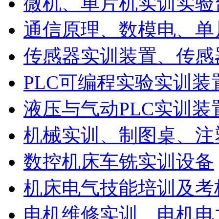
微机、单片机实训实验
通信原理、数模电、单
传感器实训装置、传感
PLC可编程实验实训装
液压与气动PLC实训装
机械实训、制图桌、注
数控机床车铣实训设备
机床电气技能培训及考
电机维修实训、电机电