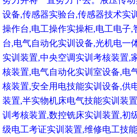
设备
,传感器实验台,传感器技术实训
操作台,电工操作实操柜,电工电子
台,
电气自动化实训设备
,光机电一
实训装置
,中央空调实训考核装置,
核装置,
电气自动化实训室设备
,
电
核装置,
安全用电技能实训设备
,供
装置,
半实物机床电气技能实训装
训考核装置,
数控铣床实训装置
,初
级电工考证实训装置,
维修电工技