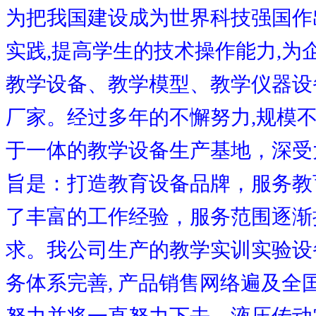
为把我国建设成为世界科技强国作
实践,提高学生的技术操作能力,为
教学设备
、教学模型、教学仪器设
厂家。经过多年的不懈努力,规模
于一体的教学设备生产基地，深受
旨是：打造教育设备品牌，服务教
了丰富的工作经验，服务范围逐渐
求。我公司生产的
教学实训实验设
务体系完善, 产品销售网络遍及
努力并将一直努力下去。
液压传动