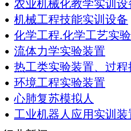
农业机械化教学实训设
机械工程技能实训设备
化学工程.化学工艺实
流体力学实验装置
热工类实验装置、过程
环境工程实验装置
心肺复苏模拟人
工业机器人应用实训装