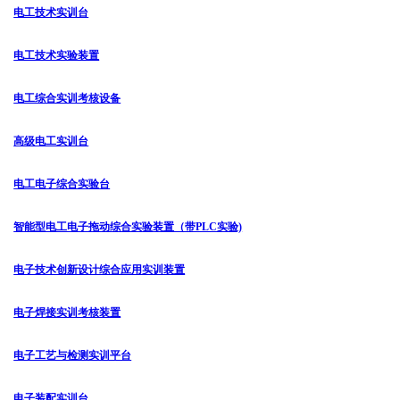
电工技术实训台
电工技术实验装置
电工综合实训考核设备
高级电工实训台
电工电子综合实验台
智能型电工电子拖动综合实验装置（带PLC实验)
电子技术创新设计综合应用实训装置
电子焊接实训考核装置
电子工艺与检测实训平台
电子装配实训台