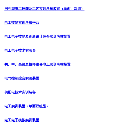
网孔型电工技能及工艺实训考核装置（单面、双组）
电工技能实训考核平台
电工电子技能及创新设计综合实训考核装置
电工电子技术实验台
初、中、高级及技师维修电工实训考核装置
电气控制综合实验装置
供配电技术实训装备
电工实训装置（单面双组型）
电工电子模拟实训装置