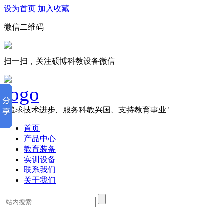
设为首页
加入收藏
微信二维码
扫一扫，关注硕博科教设备微信
"追求技术进步、服务科教兴国、支持教育事业"
首页
产品中心
教育装备
实训设备
联系我们
关于我们