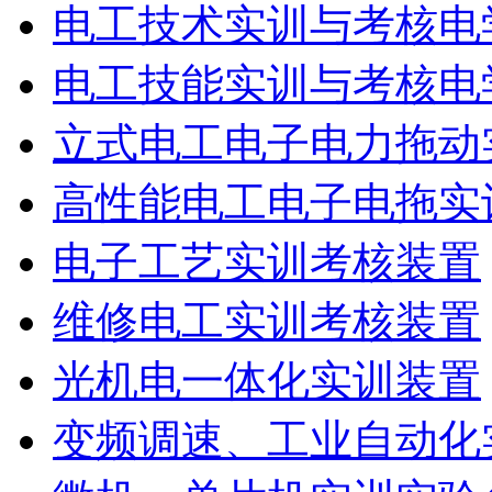
电工技术实训与考核电
电工技能实训与考核电
立式电工电子电力拖动
高性能电工电子电拖实
电子工艺实训考核装置
维修电工实训考核装置
光机电一体化实训装置
变频调速、工业自动化