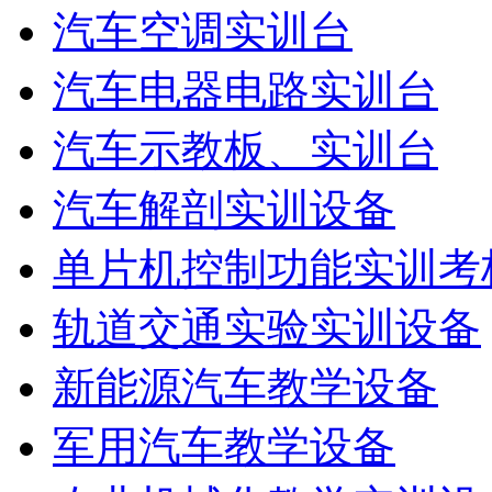
汽车空调实训台
汽车电器电路实训台
汽车示教板、实训台
汽车解剖实训设备
单片机控制功能实训考
轨道交通实验实训设备
新能源汽车教学设备
军用汽车教学设备