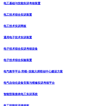
电工基础与技能实训考核装置
电工技术综合实训装置
电工技术实训网板
通用电子技术实训装置
电子技术综合实训考核设备
电子技术综合实验装置
电气教学平台,劳模+技能大师联创中心建设方案
电气自动化设备安装与维修实训考核平台
智能型装接表电工实训系统
电工技能实训考核柜