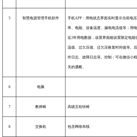
5
智慧电源管理手机软件
手机
APP
：用电状态界面实时显示当前电
率、电能、设备温度、漏电电流值等；用
近
2
年用电数据，设置界面能设置限定电能
温值、过欠压值、过欠压恢复时间值等。
作日志、故障日志等。控制：可在微信小
关的通断。
6
电脑
7
教师椅
高级五轮转椅
8
交换机
包含网络布线