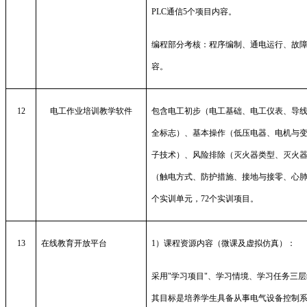
PLC
通信
5
个项目内容。
编程部分考核：程序编制、通电运行、故
容。
12
电工作业培训教学软件
包含电工初步（电工基础、电工仪表、导
全标志）、基本操作（低压电器、电机与
子技术）、风险排除（灭火器类型、灭火
（触电方式、防护措施、接地与接零、心
个实训单元，
72
个实训项目。
13
在线教育开放平台
1
）课程资源内容（微课及虚拟仿真）：
采用
"
学习项目
"
、学习情境、学习任务三层
其目标是培养学生具备从事电气设备控制