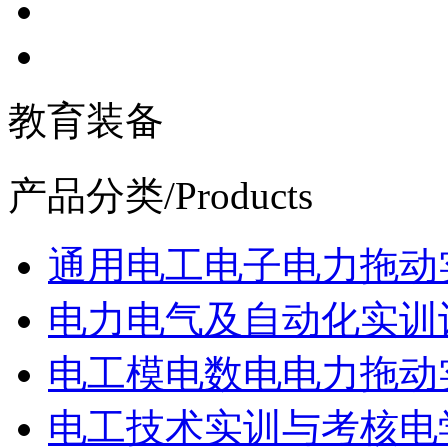
教育装备
产品分类
/Products
通用电工电子电力拖动
电力电气及自动化实训
电工模电数电电力拖动
电工技术实训与考核电