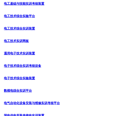
电工基础与技能实训考核装置
电工技术综合实验平台
电工技术综合实训装置
电工技术实训网板
通用电子技术实训装置
电子技术综合实训考核设备
电子技术综合实验装置
数模电综合实训平台
电气自动化设备安装与维修实训考核平台
国电供电所装表接电实训装置