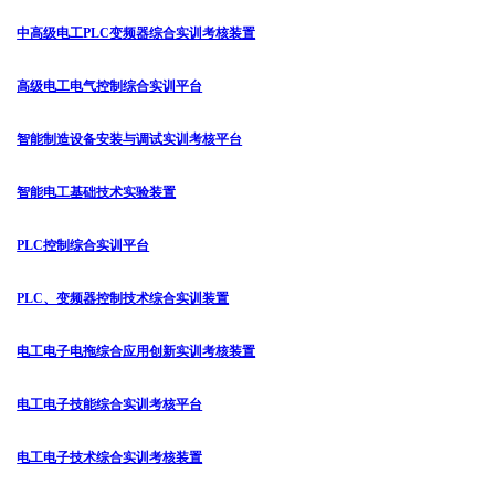
中高级电工PLC变频器综合实训考核装置
高级电工电气控制综合实训平台
智能制造设备安装与调试实训考核平台
智能电工基础技术实验装置
PLC控制综合实训平台
PLC、变频器控制技术综合实训装置
电工电子电拖综合应用创新实训考核装置
电工电子技能综合实训考核平台
电工电子技术综合实训考核装置