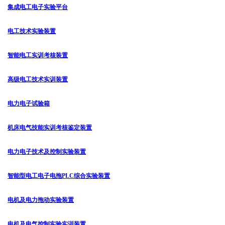
集成电工电子实验平台
电工技术实验装置
智能电工实训考核装置
高级电工技术实训装置
电力电子试验箱
机床电气技能实训考核鉴定装置
电力电子技术及控制实验装置
智能型电工电子电拖PLC综合实验装置
电机及电力拖动实验装置
电机及电气控制实验实训装置