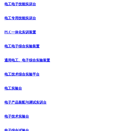
电工电子技能实训台
电工专用技能实训台
PLC一体化实训装置
电工电子综合实验装置
通用电工、电子综合实验装置
电工技术综合实验平台
电工实验台
电子产品装配与调试实训台
电子技术实验台
电子综合试验台