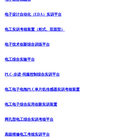
电子设计自动化（EDA）实训平台
电工实训考核装置（柜式、双面型）
电子技术创新综合训练平台
电工综合实验平台
PLC·步进·伺服控制综合实训平台
电工电子电拖PLC单片机传感器实训考核装置
电工电子综合应用创新实训装置
网孔型电工综合实训考核平台
高级维修电工考核实训平台