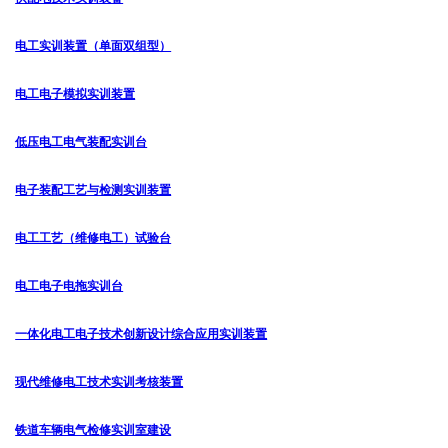
电工实训装置（单面双组型）
电工电子模拟实训装置
低压电工电气装配实训台
电子装配工艺与检测实训装置
电工工艺（维修电工）试验台
电工电子电拖实训台
一体化电工电子技术创新设计综合应用实训装置
现代维修电工技术实训考核装置
铁道车辆电气检修实训室建设