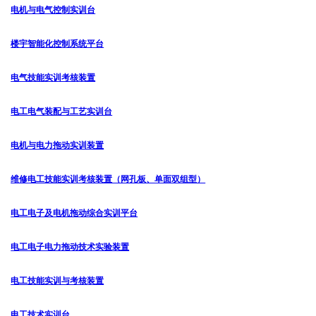
电机与电气控制实训台
楼宇智能化控制系统平台
电气技能实训考核装置
电工电气装配与工艺实训台
电机与电力拖动实训装置
维修电工技能实训考核装置（网孔板、单面双组型）
电工电子及电机拖动综合实训平台
电工电子电力拖动技术实验装置
电工技能实训与考核装置
电工技术实训台