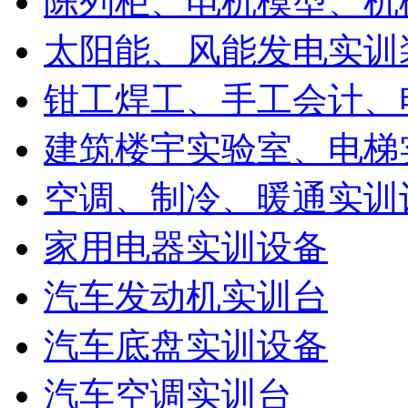
陈列柜、电机模型、机
太阳能、风能发电实训
钳工焊工、手工会计、
建筑楼宇实验室、电梯
空调、制冷、暖通实训
家用电器实训设备
汽车发动机实训台
汽车底盘实训设备
汽车空调实训台