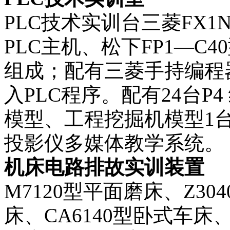
PLC技术实训台三菱FX1
PLC主机、松下FP1—C
组成；配有三菱手持编程
入PLC程序。配有24台
模型、工程挖掘机模型1台用
投影仪多媒体教学系统。
机床电路排故实训装置
M7120型平面磨床、Z3
床、CA6140型卧式车床