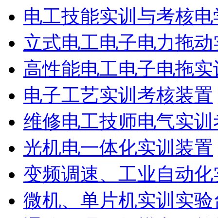
电工技能实训与考核电
立式电工电子电力拖动
高性能电工电子电拖实
电子工艺实训考核装置
维修电工技师电气实训
光机电一体化实训装置
变频调速、工业自动化
微机、单片机实训实验