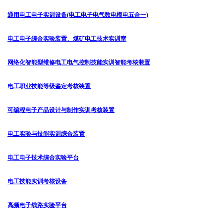
通用电工电子实训设备(电工电子电气数电模电五合一)
电工电子综合实验装置、煤矿电工技术实训室
网络化智能型维修电工电气控制技能实训智能考核装置
电工职业技能等级鉴定考核装置
可编程电子产品设计与制作实训考核装置
电工实验与技能实训综合装置
电工电子技术综合实验平台
电工技能实训考核设备
高频电子线路实验平台