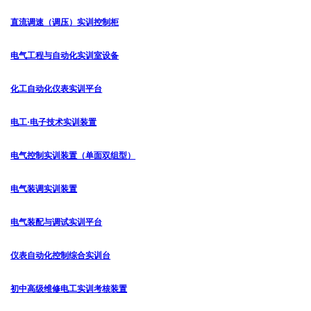
直流调速（调压）实训控制柜
电气工程与自动化实训室设备
化工自动化仪表实训平台
电工·电子技术实训装置
电气控制实训装置（单面双组型）
电气装调实训装置
电气装配与调试实训平台
仪表自动化控制综合实训台
初中高级维修电工实训考核装置