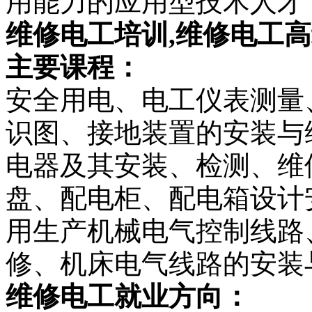
用能力的应用型技术人才
维修电工培训,维修电工高
主要课程：
安全用电、电工仪表测量
识图、接地装置的安装与
电器及其安装、检测、维
盘、配电柜、配电箱设计
用生产机械电气控制线路
修、机床电气线路的安装
维修电工就业方向：