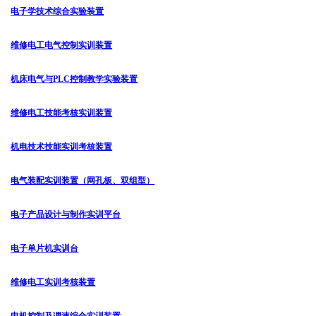
电子学技术综合实验装置
维修电工电气控制实训装置
机床电气与PLC控制教学实验装置
维修电工技能考核实训装置
机电技术技能实训考核装置
电气装配实训装置（网孔板、双组型）
电子产品设计与制作实训平台
电子单片机实训台
维修电工实训考核装置
电机控制及调速综合实训装置