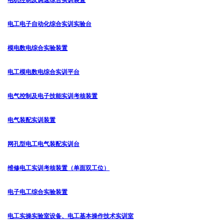
电工电子自动化综合实训实验台
模电数电综合实验装置
电工模电数电综合实训平台
电气控制及电子技能实训考核装置
电气装配实训装置
网孔型电工电气装配实训台
维修电工实训考核装置（单面双工位）
电子电工综合实验装置
电工实操实验室设备、电工基本操作技术实训室