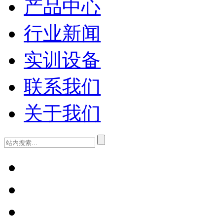
产品中心
行业新闻
实训设备
联系我们
关于我们