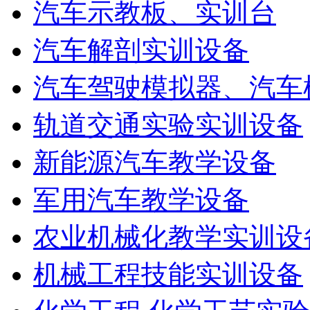
汽车示教板、实训台
汽车解剖实训设备
汽车驾驶模拟器、汽车
轨道交通实验实训设备
新能源汽车教学设备
军用汽车教学设备
农业机械化教学实训设
机械工程技能实训设备