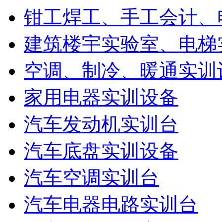
钳工焊工、手工会计、
建筑楼宇实验室、电梯
空调、制冷、暖通实训
家用电器实训设备
汽车发动机实训台
汽车底盘实训设备
汽车空调实训台
汽车电器电路实训台