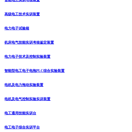
高级电工技术实训装置
电力电子试验箱
机床电气技能实训考核鉴定装置
电力电子技术及控制实验装置
智能型电工电子电拖PLC综合实验装置
电机及电力拖动实验装置
电机及电气控制实验实训装置
电工通用技能实训台
电工电子综合实训平台