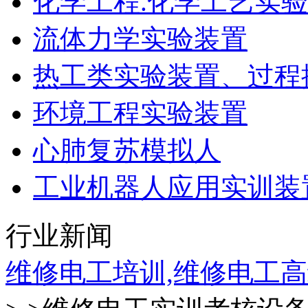
化学工程.化学工艺实
流体力学实验装置
热工类实验装置、过程
环境工程实验装置
心肺复苏模拟人
工业机器人应用实训装
行业新闻
维修电工培训,维修电工高